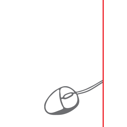
2019 Foxconn Slovakia
2019 KAINDL
2018 - 2019 A1 Telekom Austria
2018 - 2019 RWA (Raiffeisen Ware Austria)
2018 MIBA
2017 - 2019 SBB (Schweizerische
Bundesbahnen)
2017 UNIQA Insurance Group AG
2016 - 2018 VHV Gruppe
2016 - 2017 Generali Austria
2016 EVN AG
2016 RWA (Raiffeisen Ware Austria)
2014 - 2015 ATOS
2014 - 2015 Energie Burgenland AG
2014 - 2015 Energie Burgenland AG
2014 - 2015 Javys a.s.