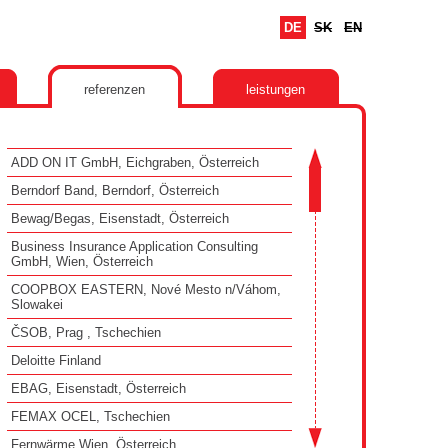
DE
SK
EN
referenzen
leistungen
ADD ON IT GmbH, Eichgraben, Österreich
Berndorf Band, Berndorf, Österreich
Bewag/Begas, Eisenstadt, Österreich
Business Insurance Application Consulting
GmbH, Wien, Österreich
COOPBOX EASTERN, Nové Mesto n/Váhom,
Slowakei
ČSOB, Prag , Tschechien
Deloitte Finland
EBAG, Eisenstadt, Österreich
FEMAX OCEL, Tschechien
Fernwärme Wien, Österreich