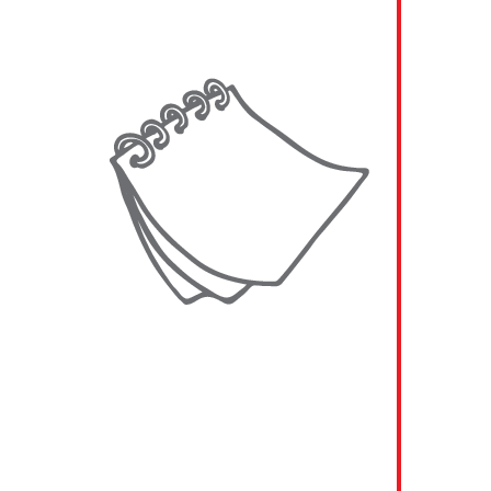
FORPSI Tschechien (Aruba Group Italy)
GEW RheinEnergie, Köln, Deutschland
Hanns GLASS GmbH, Grafing, Deutschland
HELLA SLOVAKIA GmbH
Hofer, Sattledt, Österreich
Infineon Technologies and Qimonda, Neubiberg,
Deutschland
Innenministerium SR (Ministerstvo vnútra SR)
Interkommunale Informationsverarbeitung
Reutlingen-Ulm (IIRU), Deutschland
KELAG, Klagenfurt, Österreich
Kessel AG, Lenting, Deutschland
KPIC GmbH, Österreich
KSB GmbH, Frankenthal, Deutschland
LEONI Slovakia GmbH
Magistrat der Stadt Wien, Österreich
MATADOR, Púchov, Slowakei