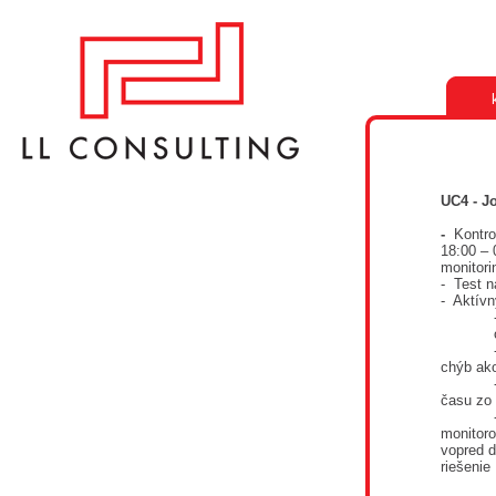
UC4 - J
-
Kontro
18:00 – 
monitori
- Test n
- Aktívn
chýb ako
času zo 
monitoro
vopred d
riešenie