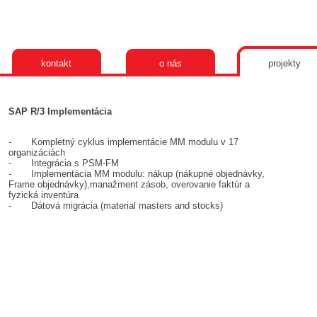
kontakt
o nás
projekty
SAP R/3 Implementácia
- Kompletný cyklus implementácie MM modulu v 17
organizáciách
- Integrácia s PSM-FM
- Implementácia MM modulu: nákup (nákupné objednávky,
Frame objednávky),manažment zásob, overovanie faktúr a
fyzická inventúra
- Dátová migrácia (material masters and stocks)