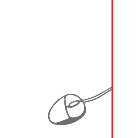
2019 KAINDL
2018 - 2019 A1 Telekom Austria
2018 - 2019 Generali
2018 - 2019 RWA (Raiffeisen Ware Austria)
2018 MIBA
2017 - 2019 SBB (Schweizerische
Bundesbahnen)
2017 UNIQA Insurance Group AG
2016 - 2018 VHV Gruppe
2016 - 2017 Generali Austria
2016 EVN AG
2016 RWA (Raiffeisen Ware Austria)
2015 GTW Management Consulting
2014 - 2015 ATOS
2014 - 2015 Energie Burgenland AG
2014 - 2015 Energie Burgenland AG
2014 - 2015 Javys a.s.