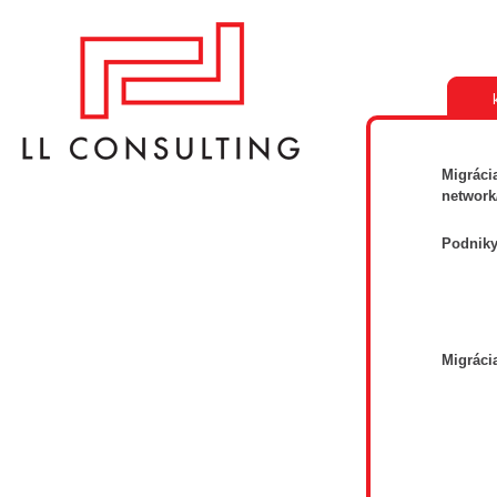
Migráci
network
Podniky
- 
- 
- 
- 
- 
Migráci
- B
- B
- 
-
- P
- 
- 
- M