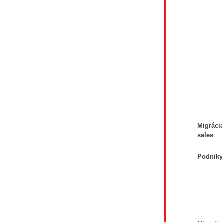
- 
- D
- F
- P
-
- S
- 
- O
- F
- E
- F
- Ú
- P
- P
- S
Migráci
sales
Podniky
- 
- 
- 
- 
- 
- 
- 