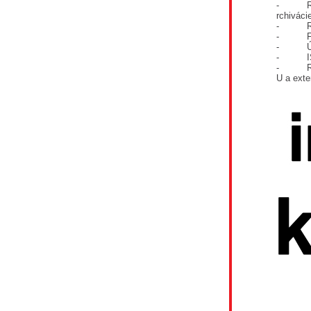
- Rozší
rchivác
- Rieše
- Fúzi
- Úpra
- IS-U 
- Regio
U a ext