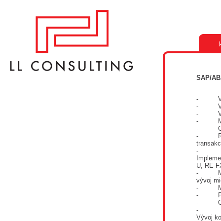
SAP/AB
- Vývoj
- Vývo
- Vývo
- Monit
- CIC0
- Rozší
transakc
-
Implemen
U, RE-F
- Migr
vývoj m
- Migrá
- Pren
- Optim
-
Vývoj k