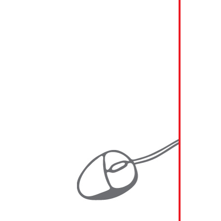
2019 KAINDL
2018 - 2019 A1 Telekom Austria
2018 - 2019 Generali
2018 - 2019 RWA (Raiffeisen Ware Austria)
2018 MIBA
2017 - 2019 SBB (Schweizerische
Bundesbahnen)
2017 UNIQA Insurance Group AG
2016 - 2018 VHV Gruppe
2016 - 2017 Generali Austria
2016 EVN AG
2016 RWA (Raiffeisen Ware Austria)
2015 GTW Management Consulting
2014 - 2015 ATOS
2014 - 2015 Energie Burgenland AG
2014 - 2015 Energie Burgenland AG
2014 - 2015 Javys a.s.