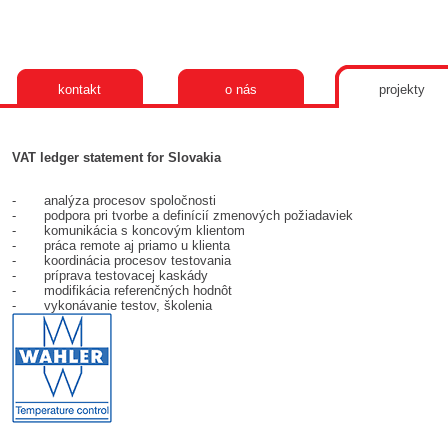
kontakt
o nás
projekty
VAT ledger statement for Slovakia
- analýza procesov spoločnosti
- podpora pri tvorbe a definícií zmenových požiadaviek
- komunikácia s koncovým klientom
- práca remote aj priamo u klienta
- koordinácia procesov testovania
- príprava testovacej kaskády
- modifikácia referenčných hodnôt
- vykonávanie testov, školenia