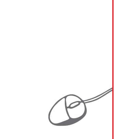
2019 KAINDL
2018 - 2019 A1 Telekom Austria
2018 - 2019 Generali
2018 - 2019 RWA (Raiffeisen Ware Austria)
2018 MIBA
2017 - 2019 SBB (Schweizerische
Bundesbahnen)
2017 UNIQA Insurance Group AG
2016 - 2018 VHV Gruppe
2016 - 2017 Generali Austria
2016 EVN AG
2016 RWA (Raiffeisen Ware Austria)
2015 GTW Management Consulting
2014 - 2015 ATOS
2014 - 2015 Energie Burgenland AG
2014 - 2015 Energie Burgenland AG
2014 - 2015 Javys a.s.