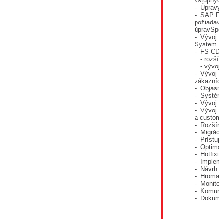
vstupnýc
- Úprav
- SAP F
požiada
úpravSp
- Vývoj 
System
-
FS-CD
- rozš
- vývo
- Vývoj 
zákazníc
- Objasn
- Systém
- Vývoj
- Vývoj 
a custo
- Rozší
- Migrá
- Prístu
- Optima
- Hotfix
- Imple
- Návrh 
-
Hroma
- Monito
-
Komun
- Dokum