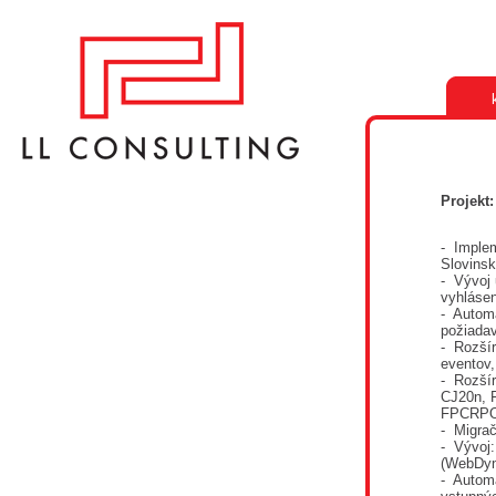
Projekt
- Imple
Slovinsk
- Vývoj 
vyhláse
- Autom
požiadav
- Rozšír
eventov,
- Rozšír
CJ20n,
FPCRPO
-
Migra
- Vývoj:
(WebDyn
- Autom