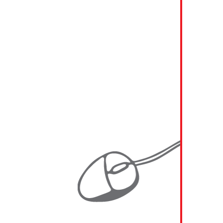
2019 KAINDL
2018 - 2019 A1 Telekom Austria
2018 - 2019 Generali
2018 - 2019 RWA (Raiffeisen Ware Austria)
2018 MIBA
2017 - 2019 SBB (Schweizerische
Bundesbahnen)
2017 UNIQA Insurance Group AG
2016 - 2018 VHV Gruppe
2016 - 2017 Generali Austria
2016 EVN AG
2016 RWA (Raiffeisen Ware Austria)
2015 GTW Management Consulting
2014 - 2015 ATOS
2014 - 2015 Energie Burgenland AG
2014 - 2015 Energie Burgenland AG
2014 - 2015 Javys a.s.