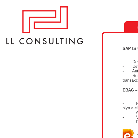
SAP IS
- Devel
- Devel
- Autor
- Rozší
transakc
EBAG – 
- Regre
plyn a el
- Analý
- Vytv
- Prípr