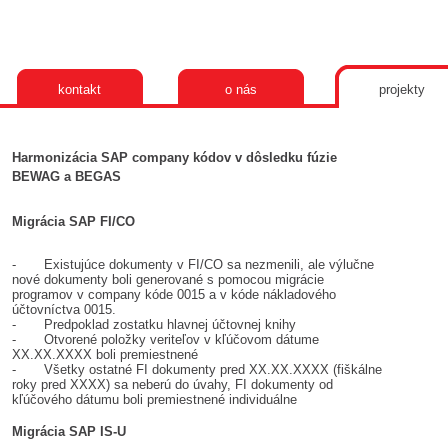
kontakt
o nás
projekty
Harmonizácia SAP company kódov v dôsledku fúzie
BEWAG a BEGAS
Migrácia SAP FI/CO
- Existujúce dokumenty v FI/CO sa nezmenili, ale výlučne
nové dokumenty boli generované s pomocou migrácie
programov v company kóde 0015 a v kóde nákladového
účtovníctva 0015.
- Predpoklad zostatku hlavnej účtovnej knihy
- Otvorené položky veriteľov v kľúčovom dátume
XX.XX.XXXX boli premiestnené
- Všetky ostatné FI dokumenty pred XX.XX.XXXX (fiškálne
roky pred XXXX) sa neberú do úvahy, FI dokumenty od
kľúčového dátumu boli premiestnené individuálne
Migrácia SAP IS-U