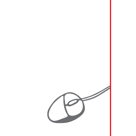
2019 KAINDL
2018 - 2019 A1 Telekom Austria
2018 - 2019 Generali
2018 - 2019 RWA (Raiffeisen Ware Austria)
2018 MIBA
2017 - 2019 SBB (Schweizerische
Bundesbahnen)
2017 UNIQA Insurance Group AG
2016 - 2018 VHV Gruppe
2016 - 2017 Generali Austria
2016 EVN AG
2016 RWA (Raiffeisen Ware Austria)
2015 GTW Management Consulting
2014 - 2015 ATOS
2014 - 2015 Energie Burgenland AG
2014 - 2015 Energie Burgenland AG
2014 - 2015 Javys a.s.