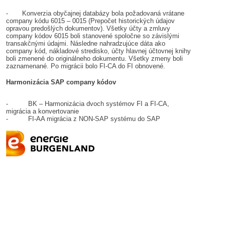
- Konverzia obyčajnej databázy bola požadovaná vrátane
company kódu 6015 – 0015 (Prepočet historických údajov
opravou predošlých dokumentov). Všetky účty a zmluvy
company kódov 6015 boli stanovené spoločne so závislými
transakčnými údajmi. Následne nahradzujúce dáta ako
company kód, nákladové stredisko, účty hlavnej účtovnej knihy
boli zmenené do originálneho dokumentu. Všetky zmeny boli
zaznamenané. Po migrácii bolo FI-CA do FI obnovené.
Harmonizácia SAP company kódov
- BK – Harmonizácia dvoch systémov FI a FI-CA,
migrácia a konvertovanie
- FI-AA migrácia z NON-SAP systému do SAP