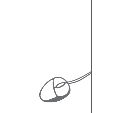
2019 KAINDL
2018 - 2019 A1 Telekom Austria
2018 - 2019 Generali
2018 - 2019 RWA (Raiffeisen Ware Austria)
2018 MIBA
2017 - 2019 SBB (Schweizerische
Bundesbahnen)
2017 UNIQA Insurance Group AG
2016 - 2018 VHV Gruppe
2016 - 2017 Generali Austria
2016 EVN AG
2016 RWA (Raiffeisen Ware Austria)
2015 GTW Management Consulting
2014 - 2015 ATOS
2014 - 2015 Energie Burgenland AG
2014 - 2015 Energie Burgenland AG
2014 - 2015 Javys a.s.